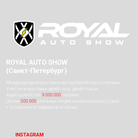
ROYAL AUTO SHOW
(Санкт-Петербург)
Международная выставка автомобилей и мототехники.
Участие в выставке, дрифт-шоу, дрифт-такси.
Аудитория более
9 000 000
человек
(более
500 000
реальных людей на мероприятии (3 дня)
+ остальное от медийной огласки).
INSTAGRAM