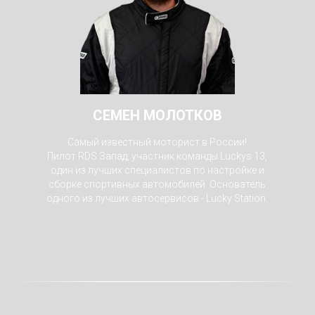
СЕМЕН МОЛОТКОВ
Самый известный моторист в России!
Пилот RDS Запад, участник команды Luckys 13,
один из лучших специалистов по настройке и
сборке спортивных автомобилей. Основатель
одного из лучших автосервисов - Lucky Station.