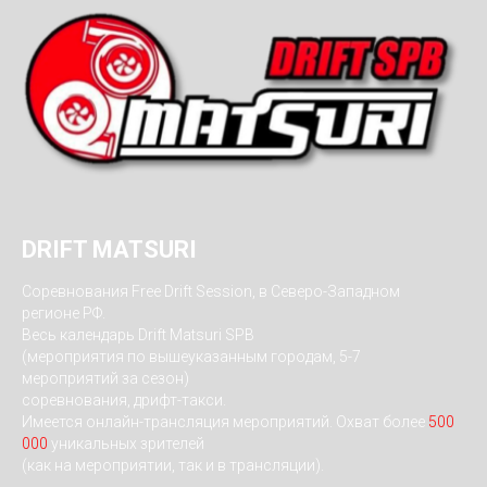
DRIFT MATSURI
Соревнования Free Drift Session, в Северо-Западном
регионе РФ.
Весь календарь Drift Matsuri SPB
(мероприятия по вышеуказанным городам, 5-7
мероприятий за сезон)
соревнования, дрифт-такси.
Имеется онлайн-трансляция мероприятий. Охват более
500
000
уникальных зрителей
(как на мероприятии, так и в трансляции).