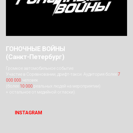
ГОНОЧНЫЕ ВОЙНЫ
(Санкт-Петербург)
Громкое автомобильное событие.
Участие в Соревновании, дрифт-такси. Аудитория более
7
000 000
человек
(более
10 000
реальных людей на мероприятии)
+ остальное от медийной огласки).
INSTAGRAM